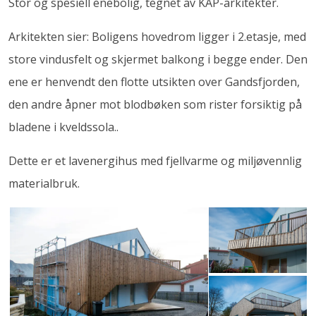
Stor og spesiell enebolig, tegnet av KAP-arkitekter.
Arkitekten sier: Boligens hovedrom ligger i 2.etasje, med
store vindusfelt og skjermet balkong i begge ender. Den
ene er henvendt den flotte utsikten over Gandsfjorden,
den andre åpner mot blodbøken som rister forsiktig på
bladene i kveldssola..
Dette er et lavenergihus med fjellvarme og miljøvennlig
materialbruk.