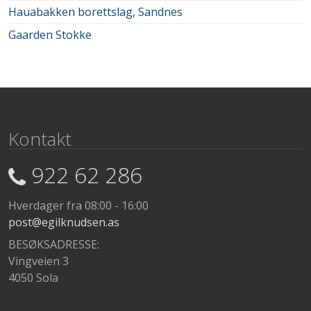
Hauabakken borettslag, Sandnes
Gaarden Stokke
Kontakt
922 62 286
Hverdager fra 08:00 - 16:00
post@egilknudsen.as
BESØKSADRESSE:
Vingveien 3
4050 Sola