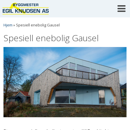
Skip
to
content
Hjem
»
Spesiell enebolig Gausel
Spesiell enebolig Gausel