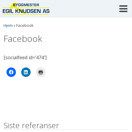
Skip
to
content
Hjem
»
Facebook
Facebook
[socialfeed id=’474′]
Siste referanser