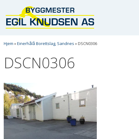
Skip
Hjem
»
Einerhålå Borettslag, Sandnes
»
DSCN0306
to
DSCN0306
content