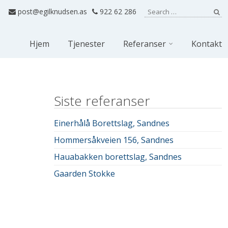
Search for:
post@egilknudsen.as
922 62 286
Se
Hjem
Tjenester
Referanser
Kontakt
Siste referanser
Einerhålå Borettslag, Sandnes
Hommersåkveien 156, Sandnes
Hauabakken borettslag, Sandnes
Gaarden Stokke