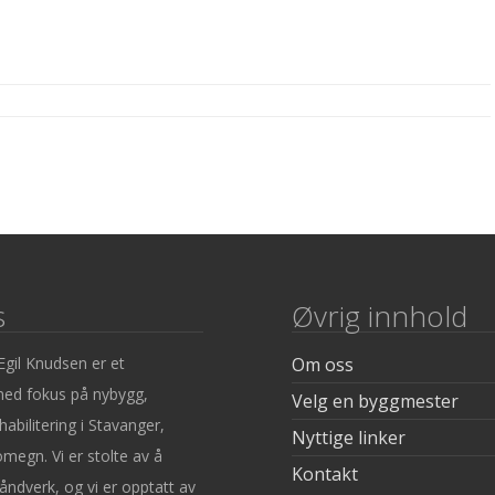
s
Øvrig innhold
gil Knudsen er et
Om oss
ed fokus på nybygg,
Velg en byggmester
abilitering i Stavanger,
Nyttige linker
megn. Vi er stolte av å
Kontakt
åndverk, og vi er opptatt av