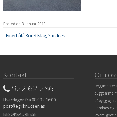
posted on
3. januar 2018
Innleggsnavigasjon
Einerhålå Borettslag, Sandnes
Kontakt
Om os
922 62 286
Byggmester E
byggefirma m
Hverdager fra 08:00 - 16:00
påbygg og reh
post@egilknudsen.as
Sandnes og o
BESØKSADRESSE:
levere godt h