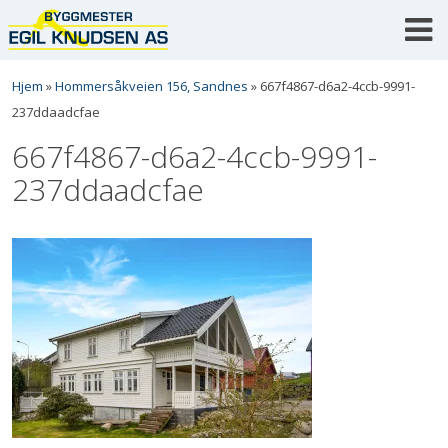
Skip
to
content
Hjem
»
Hommersåkveien 156, Sandnes
»
667f4867-d6a2-4ccb-9991-
237ddaadcfae
667f4867-d6a2-4ccb-9991-
237ddaadcfae