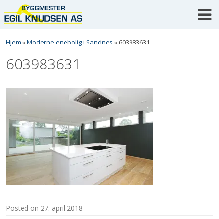
Skip
to
content
Hjem
»
Moderne enebolig i Sandnes
»
603983631
603983631
posted on
27. april 2018