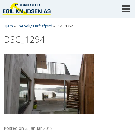
Skip
to
content
Hjem
»
Enebolig Hafrsfjord
»
DSC_1294
DSC_1294
posted on
3. januar 2018